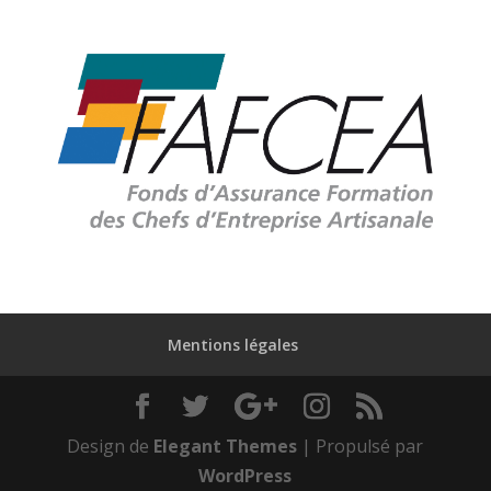
Mentions légales
Design de
Elegant Themes
| Propulsé par
WordPress